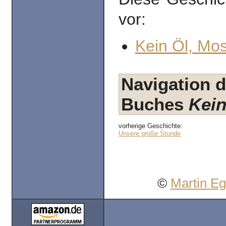
vor:
Kein Öl, Mo
Navigation d
Buches
Kein
vorherige Geschichte:
Unsere große Stunde
©
Martin E