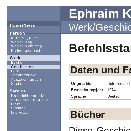
Ephraim 
Werk/Geschi
Home/News
Person
Kurz-Biografie
Was er mag
Befehlssta
Was er nicht mag
Kishon über sich
Werk
Bücher
Daten und F
Geschichten
Filme
Theaterstücke
Auszeichnungen
Originaltitel
Befehlsstand i
Suche
Erscheinungsjahr
1974
Service
Nachrichtenarchiv
Sprache
Deutsch
Sonderseiten-Archiv
Links
Sitemap
Bücher
Impressum
Diese Geschic