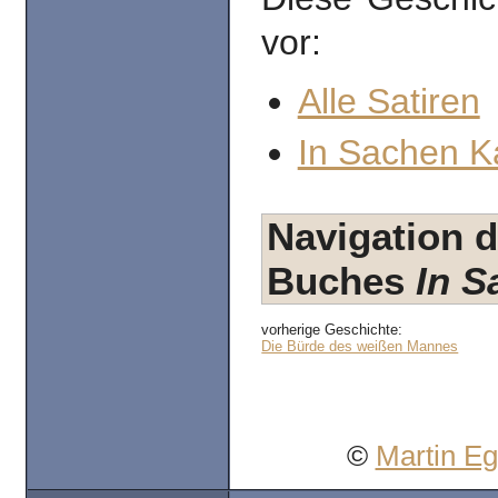
vor:
Alle Satiren
In Sachen K
Navigation d
Buches
In S
vorherige Geschichte:
Die Bürde des weißen Mannes
©
Martin E