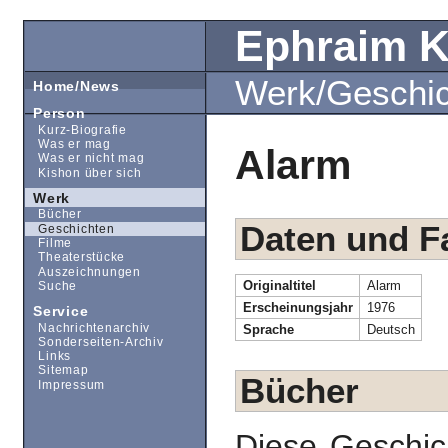
Ephraim 
Werk/Geschi
Home/News
Person
Kurz-Biografie
Was er mag
Alarm
Was er nicht mag
Kishon über sich
Werk
Bücher
Daten und F
Geschichten
Filme
Theaterstücke
Auszeichnungen
Originaltitel
Alarm
Suche
Erscheinungsjahr
1976
Service
Nachrichtenarchiv
Sprache
Deutsch
Sonderseiten-Archiv
Links
Sitemap
Bücher
Impressum
Diese Geschic