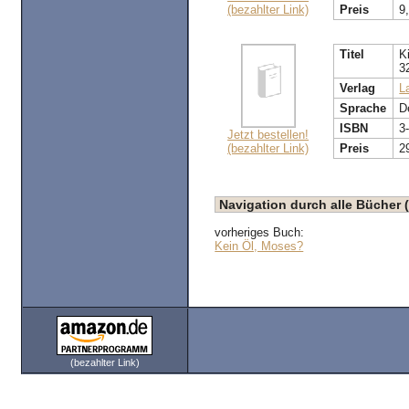
(bezahlter Link)
Preis
9
Titel
K
3
Verlag
L
Sprache
D
ISBN
3
Jetzt bestellen!
(bezahlter Link)
Preis
2
Navigation durch alle Bücher 
vorheriges Buch:
Kein Öl, Moses?
(bezahlter Link)