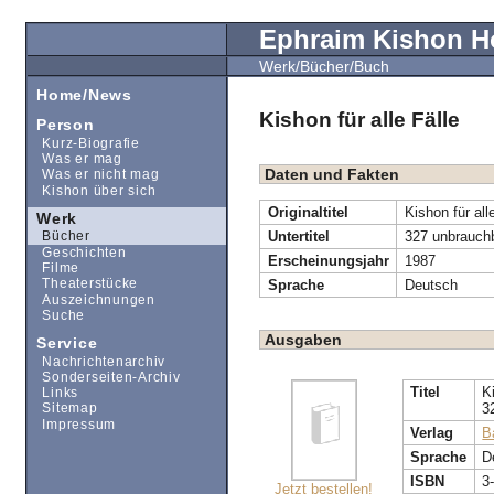
Ephraim Kishon 
Werk/Bücher/Buch
Home/News
Kishon für alle Fälle
Person
Kurz-Biografie
Was er mag
Daten und Fakten
Was er nicht mag
Kishon über sich
Originaltitel
Kishon für all
Werk
Untertitel
327 unbrauch
Bücher
Geschichten
Erscheinungsjahr
1987
Filme
Sprache
Deutsch
Theaterstücke
Auszeichnungen
Suche
Ausgaben
Service
Nachrichtenarchiv
Sonderseiten-Archiv
Titel
K
Links
3
Sitemap
Impressum
Verlag
B
Sprache
D
ISBN
3
Jetzt bestellen!