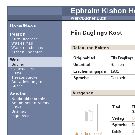
Ephraim Kishon 
Werk/Bücher/Buch
Home/News
Fiin Daglings Kost
Person
Kurz-Biografie
Was er mag
Daten und Fakten
Was er nicht mag
Kishon über sich
Originaltitel
Fiin Daglings
Werk
Untertitel
Satiiren
Bücher
Geschichten
Erscheinungsjahr
1981
Filme
Sprache
Deutsch
Theaterstücke
Auszeichnungen
Suche
Ausgaben
Service
Nachrichtenarchiv
Sonderseiten-Archiv
Titel
F
Links
S
Sitemap
Impressum
Verlag
No
Sprache
D
ISBN
3
Jetzt bestellen!