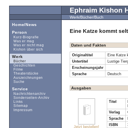
Ephraim Kishon
Werk/Bücher/Buch
Home/News
Eine Katze kommt selt
Person
Kurz-Biografie
Was er mag
Daten und Fakten
Was er nicht mag
Kishon über sich
Originaltitel
Eine Katze 
Werk
Untertitel
Lustige Tier
Bücher
Geschichten
Erscheinungsjahr
Filme
Sprache
Deutsch
Theaterstücke
Auszeichnungen
Suche
Ausgaben
Service
Nachrichtenarchiv
Sonderseiten-Archiv
Titel
Links
Sitemap
Impressum
Verlag
Sprache
ISBN
Jetzt bestellen!