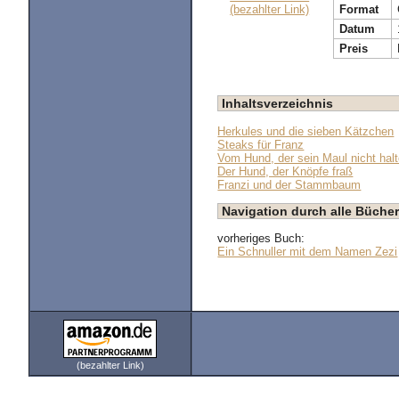
(bezahlter Link)
Format
Datum
Preis
Inhaltsverzeichnis
Herkules und die sieben Kätzchen
Steaks für Franz
Vom Hund, der sein Maul nicht hal
Der Hund, der Knöpfe fraß
Franzi und der Stammbaum
Navigation durch alle Bücher
vorheriges Buch:
Ein Schnuller mit dem Namen Zezi
(bezahlter Link)