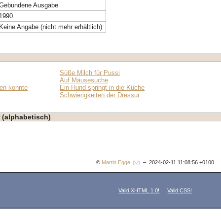
Gebundene Ausgabe
1990
Keine Angabe (nicht mehr erhältlich)
Süße Milch für Pussi
Auf Mäusesuche
ten konnte
Ein Hund springt in die Küche
Schwierigkeiten der Dressur
 (alphabetisch)
©
Martin Egge
– 2024-02-11 11:08:56 +0100
Valid XHTML 1.0!
Valid CSS!