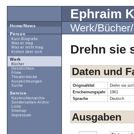
Ephraim 
Werk/Bücher
Home/News
Person
Kurz-Biografie
Was er mag
Drehn sie 
Was er nicht mag
Kishon über sich
Werk
Bücher
Daten und F
Geschichten
Filme
Theaterstücke
Auszeichnungen
Originaltitel
Drehn sie sic
Suche
Erscheinungsjahr
1961
Service
Nachrichtenarchiv
Sprache
Deutsch
Sonderseiten-Archiv
Links
Sitemap
Ausgaben
Impressum