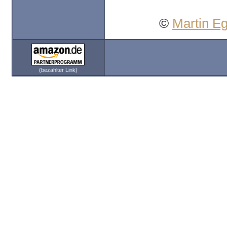
©
Martin E
(bezahlter Link)