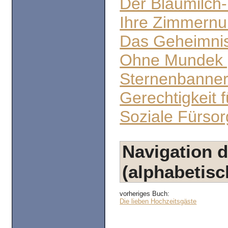
Der Blaumilch
Ihre Zimmernu
Das Geheimnis
Ohne Mundek g
Sternenbanner
Gerechtigkeit f
Soziale Fürso
Navigation d
(alphabetisc
vorheriges Buch:
Die lieben Hochzeitsgäste