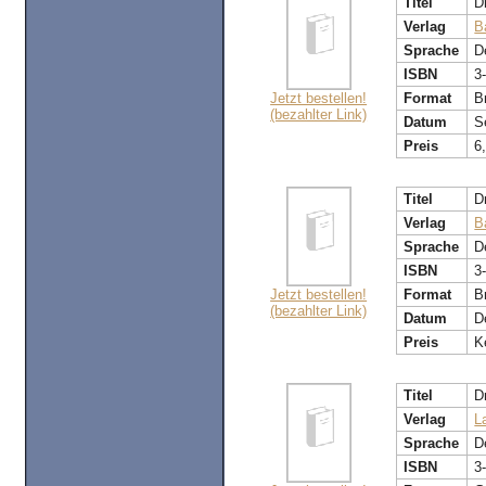
Titel
D
Verlag
B
Sprache
D
ISBN
3
Jetzt bestellen!
Format
B
(bezahlter Link)
Datum
S
Preis
6
Titel
D
Verlag
B
Sprache
D
ISBN
3
Jetzt bestellen!
Format
B
(bezahlter Link)
Datum
D
Preis
K
Titel
D
Verlag
L
Sprache
D
ISBN
3