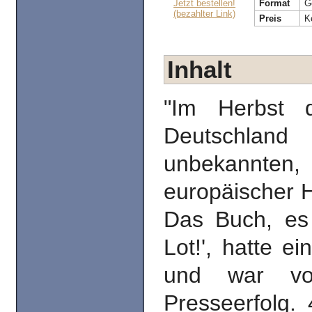
Jetzt bestellen!
Format
G
(bezahlter Link)
Preis
K
Inhalt
"Im Herbst 
Deutschla
unbekannten
europäischer 
Das Buch, es
Lot!', hatte 
und war vor
Presseerfolg. 