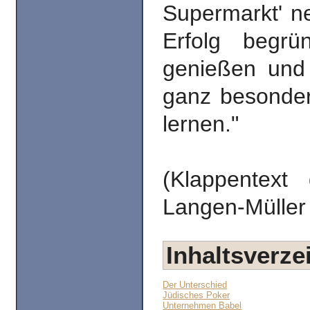
Supermarkt' n
Erfolg begrü
genießen und
ganz besonde
lernen."
(Klappentex
Langen-Müller
Inhaltsverze
Der Unterschied
Jüdisches Poker
Unternehmen Babel