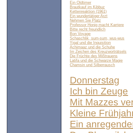
Ein Oldtimer
Brautkauf im Kibbuz
Kettenreaktion (1961)
Ein wundertätiger Arzt
Nehmen Sie Platz
Professor Honig macht Karriere
Bitte recht freundlich
Bon Voyage
Schaschlik, sum-sum, wus-wus
Yigal und die Inquisition
Achimaaz und die Schuhe
Im Zeichen des Kreuzworträtsels
Die Früchte des Mißtrauens
Latifa und die Schwarze Magie
Chamsin und Silberrausch
Donnerstag
Ich bin Zeuge
Mit Mazzes ve
Kleine Frühjah
Ein anregender