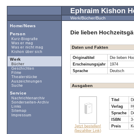
Ephraim Kishon 
Werk/Bücher/Buch
Home/News
Die lieben Hochzeitsgä
Person
Kurz-Biografie
Was er mag
Daten und Fakten
Was er nicht mag
Kishon über sich
Originaltitel
Die lieben Ho
Werk
Erscheinungsjahr
1974
Bücher
Geschichten
Sprache
Deutsch
Filme
Theaterstücke
Auszeichnungen
Ausgaben
Suche
Service
Nachrichtenarchiv
Titel
D
Sonderseiten-Archiv
Verlag
H
Links
Sitemap
Sprache
D
Impressum
ISBN
3
Jetzt bestellen!
Preis
K
(bezahlter Link)